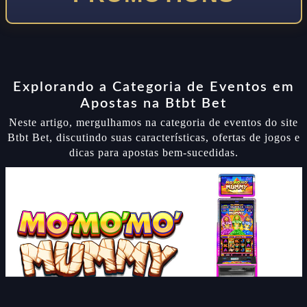
Explorando a Categoria de Eventos em
Apostas na Btbt Bet
Neste artigo, mergulhamos na categoria de eventos do site
Btbt Bet, discutindo suas características, ofertas de jogos e
dicas para apostas bem-sucedidas.