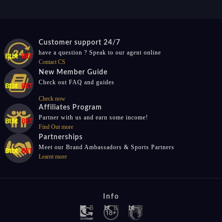
Customer support 24/7
have a question ? Speak to our agent online
Contact CS
New Member Guide
Check out FAQ and guides
Check now
Affiliates Program
Partner with us and earn some income!
Find Out more
Partnerships
Meet our Brand Ambassadors & Sports Partners
Learnt more
Info