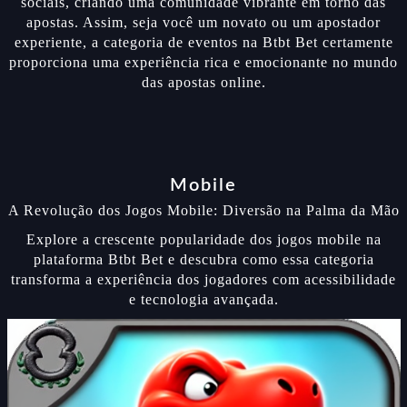
sociais, criando uma comunidade vibrante em torno das
apostas. Assim, seja você um novato ou um apostador
experiente, a categoria de eventos na Btbt Bet certamente
proporciona uma experiência rica e emocionante no mundo
das apostas online.
Mobile
A Revolução dos Jogos Mobile: Diversão na Palma da Mão
Explore a crescente popularidade dos jogos mobile na
plataforma Btbt Bet e descubra como essa categoria
transforma a experiência dos jogadores com acessibilidade
e tecnologia avançada.