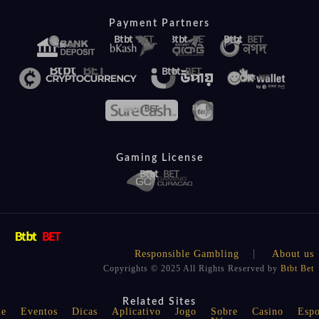
Payment Partners
Gaming License
Responsible Gambling
About us
Copyrights © 2025 All Rights Reserved by
Btbt Bet
Related Sites
de
Eventos
Dicas
Aplicativo
Jogo
Sobre
Casino
Espo