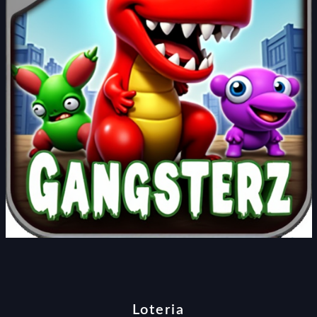
Loteria