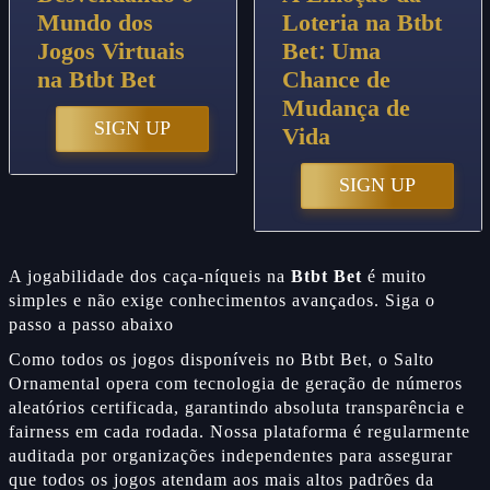
Mundo dos
Loteria na Btbt
Jogos Virtuais
Bet: Uma
na Btbt Bet
Chance de
Mudança de
SIGN UP
Vida
SIGN UP
A jogabilidade dos caça-níqueis na
Btbt Bet
é muito
simples e não exige conhecimentos avançados. Siga o
passo a passo abaixo
Como todos os jogos disponíveis no Btbt Bet, o Salto
Ornamental opera com tecnologia de geração de números
aleatórios certificada, garantindo absoluta transparência e
fairness em cada rodada. Nossa plataforma é regularmente
auditada por organizações independentes para assegurar
que todos os jogos atendam aos mais altos padrões da