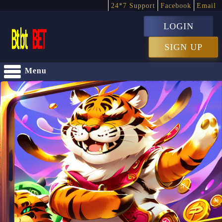
24*7 Support
Facebook
Email
LOGIN
SIGN UP
Menu