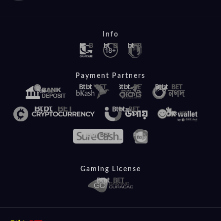
Info
Payment Partners
Gaming License