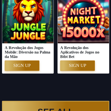
A Revolução dos Jogos
A Revolução dos
Mobile: Diversão na Palma
Aplicativos de Jogos no
da Mão
Btbt Bet
SIGN UP
SIGN UP