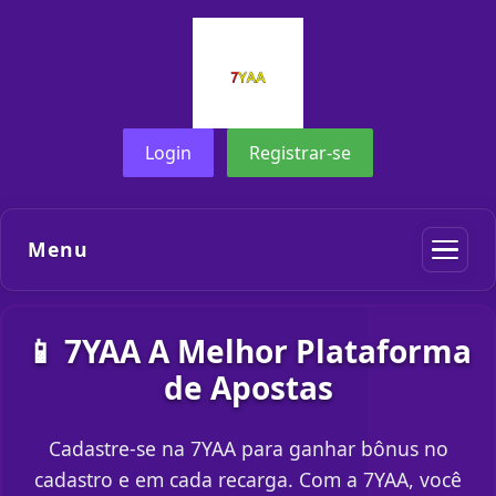
Login
Registrar-se
Menu
📱 7YAA A Melhor Plataforma
de Apostas
Cadastre-se na 7YAA para ganhar bônus no
cadastro e em cada recarga. Com a 7YAA, você