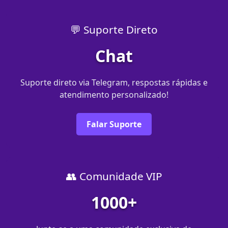
💬 Suporte Direto
Chat
Suporte direto via Telegram, respostas rápidas e
atendimento personalizado!
Falar Suporte
👥 Comunidade VIP
1000+