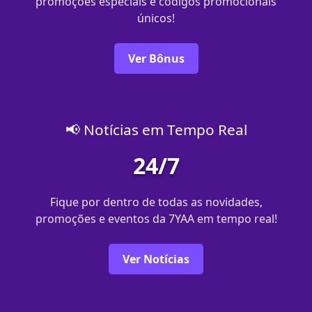
promoções especiais e códigos promocionais
únicos!
Ver Bônus
📢 Notícias em Tempo Real
24/7
Fique por dentro de todas as novidades,
promoções e eventos da 7YAA em tempo real!
Ver Notícias