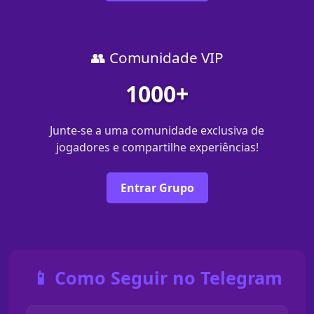
👥 Comunidade VIP
1000+
Junte-se a uma comunidade exclusiva de
jogadores e compartilhe experiências!
Entrar Grupo
📱 Como Seguir no Telegram