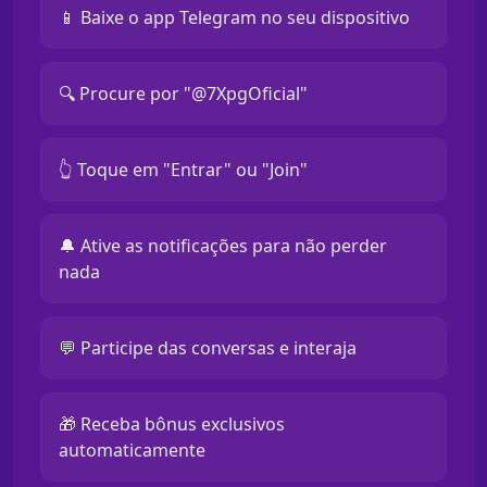
📱 Baixe o app Telegram no seu dispositivo
🔍 Procure por "@7XpgOficial"
👆 Toque em "Entrar" ou "Join"
🔔 Ative as notificações para não perder
nada
💬 Participe das conversas e interaja
🎁 Receba bônus exclusivos
automaticamente