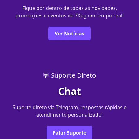
Fique por dentro de todas as novidades,
promoções e eventos da 7Xpg em tempo real!
Ver Notícias
💬 Suporte Direto
Chat
Suporte direto via Telegram, respostas rápidas e
atendimento personalizado!
Falar Suporte