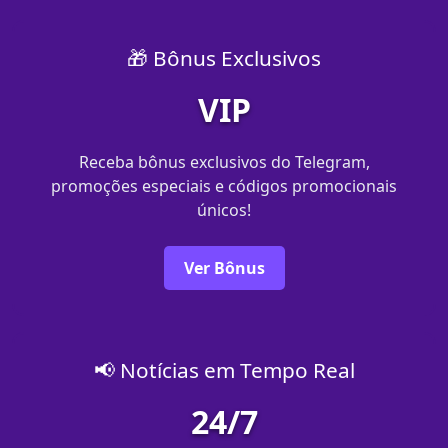
🎁 Bônus Exclusivos
VIP
Receba bônus exclusivos do Telegram,
promoções especiais e códigos promocionais
únicos!
Ver Bônus
📢 Notícias em Tempo Real
24/7