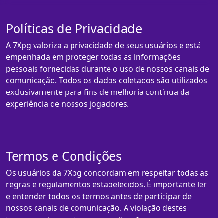
Políticas de Privacidade
A 7Xpg valoriza a privacidade de seus usuários e está
empenhada em proteger todas as informações
pessoais fornecidas durante o uso de nossos canais de
comunicação. Todos os dados coletados são utilizados
exclusivamente para fins de melhoria contínua da
experiência de nossos jogadores.
Termos e Condições
Os usuários da 7Xpg concordam em respeitar todas as
regras e regulamentos estabelecidos. É importante ler
e entender todos os termos antes de participar de
nossos canais de comunicação. A violação destes