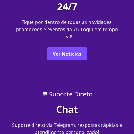
24/7
Fique por dentro de todas as novidades,
promoções e eventos da 7U Login em tempo
real!
Ver Notícias
💬 Suporte Direto
Chat
Suporte direto via Telegram, respostas rápidas e
atendimento personalizado!