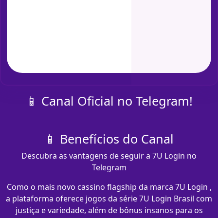
📱 Canal Oficial no Telegram!
📱 Benefícios do Canal
Descubra as vantagens de seguir a 7U Login no
Telegram
Como o mais novo cassino flagship da marca 7U Login ,
a plataforma oferece jogos da série 7U Login Brasil com
justiça e variedade, além de bônus insanos para os