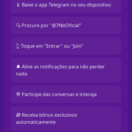
📱 Baixe o app Telegram no seu dispositivo
🔍 Procure por "@7NbOficial"
👆 Toque em "Entrar" ou "Join"
🔔 Ative as notificações para não perder
nada
💬 Participe das conversas e interaja
🎁 Receba bônus exclusivos
automaticamente