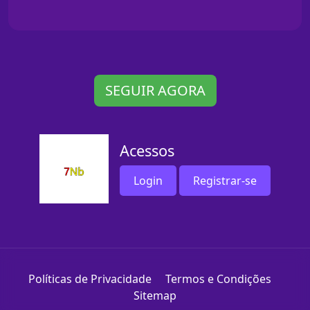
SEGUIR AGORA
Acessos
Login
Registrar-se
Políticas de Privacidade
Termos e Condições
Sitemap