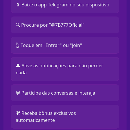
📱 Baixe o app Telegram no seu dispositivo
🔍 Procure por "@7B777Oficial"
👆 Toque em "Entrar" ou "Join"
🔔 Ative as notificações para não perder
nada
💬 Participe das conversas e interaja
🎁 Receba bônus exclusivos
automaticamente