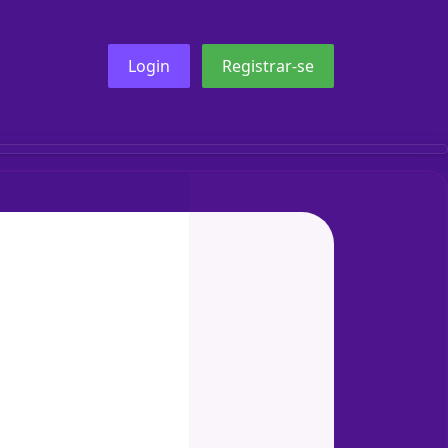
Login
Registrar-se