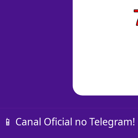
📱 Canal Oficial no Telegram!