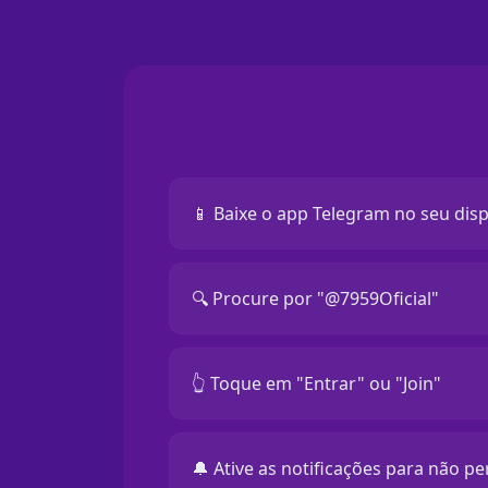
📱 Baixe o app Telegram no seu disp
🔍 Procure por "@7959Oficial"
👆 Toque em "Entrar" ou "Join"
🔔 Ative as notificações para não p