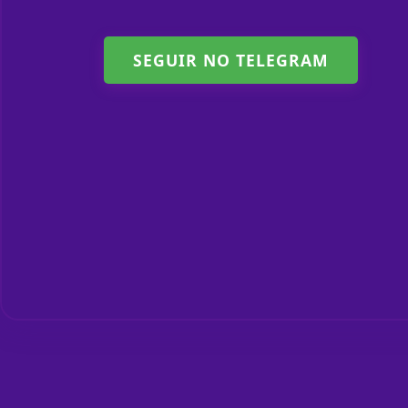
SEGUIR NO TELEGRAM