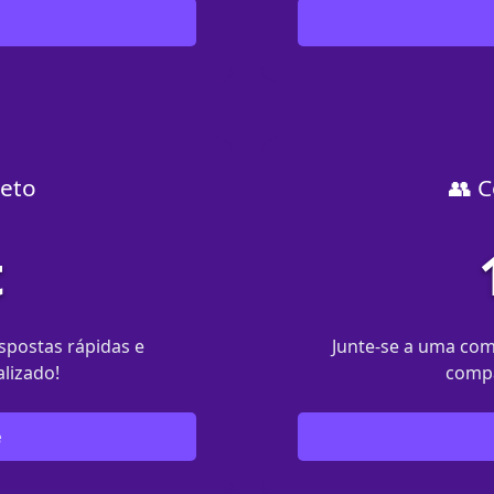
reto
👥 
t
espostas rápidas e
Junte-se a uma com
lizado!
compa
e