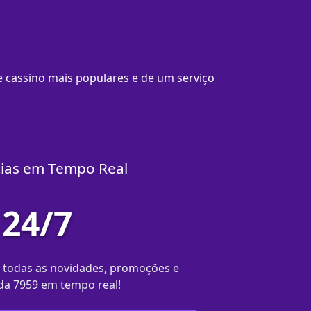
e cassino mais populares e de um serviço
cias em Tempo Real
24/7
e todas as novidades, promoções e
da 7959 em tempo real!