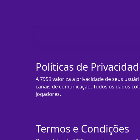
Políticas de Privacida
A 7959 valoriza a privacidade de seus usuá
canais de comunicação. Todos os dados cole
jogadores.
Termos e Condições