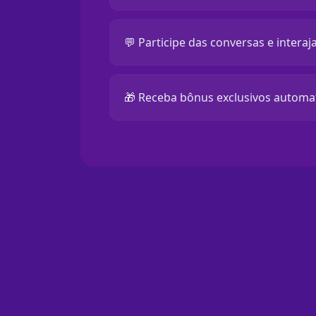
💬 Participe das conversas e interaj
🎁 Receba bônus exclusivos autom