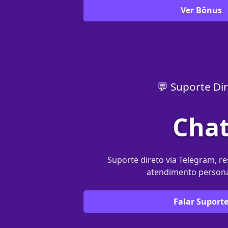
Ver Bônus
💬 Suporte Di
Cha
Suporte direto via Telegram, r
atendimento persona
Falar Suport