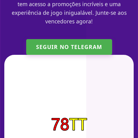
tem acesso a promoções incríveis e uma
experiência de jogo inigualável. Junte-se aos
vencedores agora!
SEGUIR NO TELEGRAM