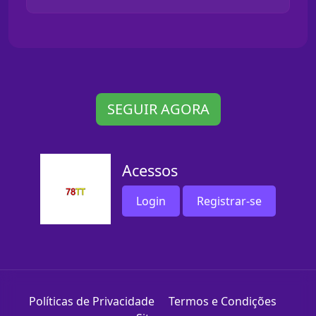
SEGUIR AGORA
Acessos
Login
Registrar-se
Políticas de Privacidade
Termos e Condições