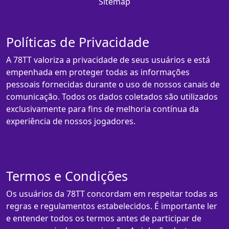
Sitemap
Políticas de Privacidade
A 78TT valoriza a privacidade de seus usuários e está
empenhada em proteger todas as informações
pessoais fornecidas durante o uso de nossos canais de
comunicação. Todos os dados coletados são utilizados
exclusivamente para fins de melhoria contínua da
experiência de nossos jogadores.
Termos e Condições
Os usuários da 78TT concordam em respeitar todas as
regras e regulamentos estabelecidos. É importante ler
e entender todos os termos antes de participar de