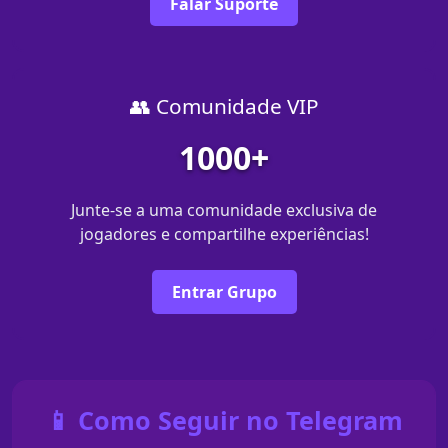
Falar Suporte
👥 Comunidade VIP
1000+
Junte-se a uma comunidade exclusiva de
jogadores e compartilhe experiências!
Entrar Grupo
📱 Como Seguir no Telegram