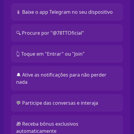
📱 Baixe o app Telegram no seu dispositivo
🔍 Procure por "@78TTOficial"
👆 Toque em "Entrar" ou "Join"
🔔 Ative as notificações para não perder
nada
💬 Participe das conversas e interaja
🎁 Receba bônus exclusivos
automaticamente