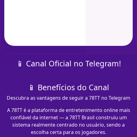
📱 Canal Oficial no Telegram!
📱 Benefícios do Canal
Descubra as vantagens de seguir a 78TT no Telegram
A 78TT é a plataforma de entretenimento online mais
confiável da internet — a 78TT Brasil construiu um
sistema realmente centrado no usuário, sendo a
escolha certa para os jogadores.