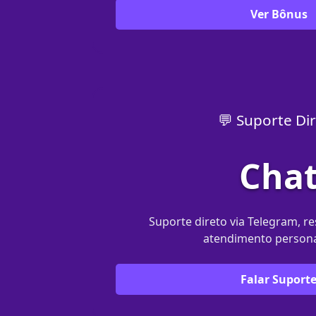
Ver Bônus
💬 Suporte Di
Cha
Suporte direto via Telegram, r
atendimento persona
Falar Suport