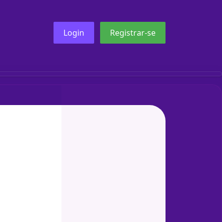
Login
Registrar-se