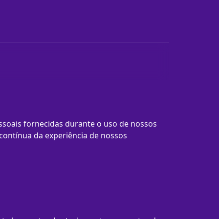
ssoais fornecidas durante o uso de nossos
 contínua da experiência de nossos