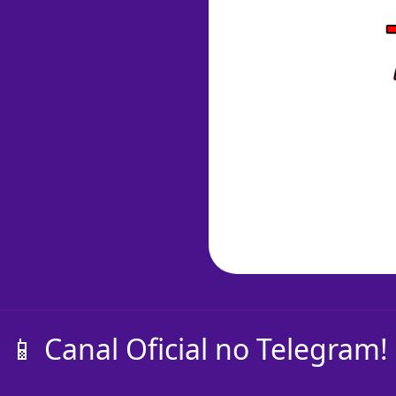
📱 Canal Oficial no Telegram!