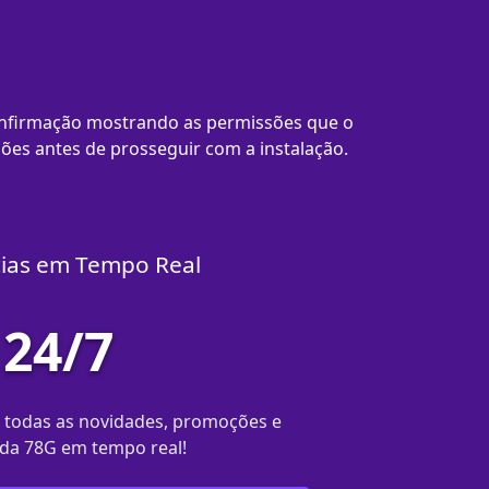
 confirmação mostrando as permissões que o
sões antes de prosseguir com a instalação.
cias em Tempo Real
24/7
e todas as novidades, promoções e
 da 78G em tempo real!