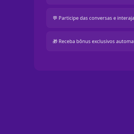
💬 Participe das conversas e interaj
🎁 Receba bônus exclusivos autom