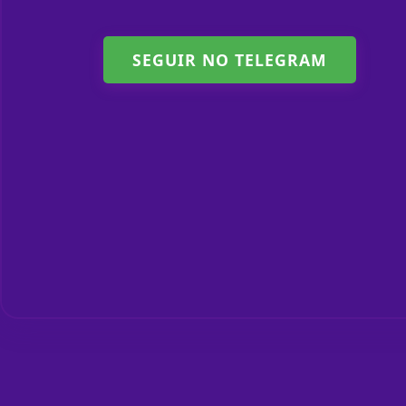
SEGUIR NO TELEGRAM