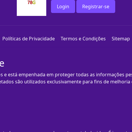
Login
Registrar-se
Políticas de Privacidade
Termos e Condições
Sitemap
de
ios e está empenhada em proteger todas as informações pe
tados são utilizados exclusivamente para fins de melhoria