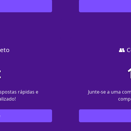
reto
👥 
t
espostas rápidas e
Junte-se a uma com
lizado!
compa
e