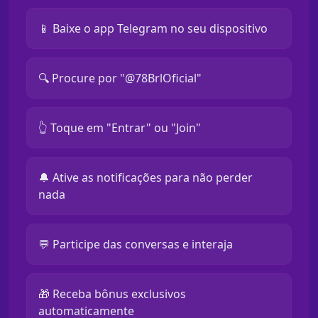
📱 Baixe o app Telegram no seu dispositivo
🔍 Procure por "@78BrlOficial"
👆 Toque em "Entrar" ou "Join"
🔔 Ative as notificações para não perder
nada
💬 Participe das conversas e interaja
🎁 Receba bônus exclusivos
automaticamente