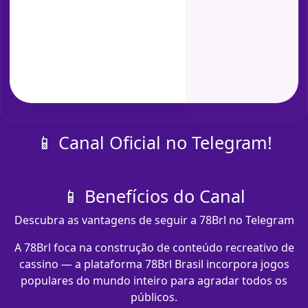
📱 Canal Oficial no Telegram!
📱 Benefícios do Canal
Descubra as vantagens de seguir a 78Brl no Telegram
A 78Brl foca na construção de conteúdo recreativo de
cassino — a plataforma 78Brl Brasil incorpora jogos
populares do mundo inteiro para agradar todos os
públicos.