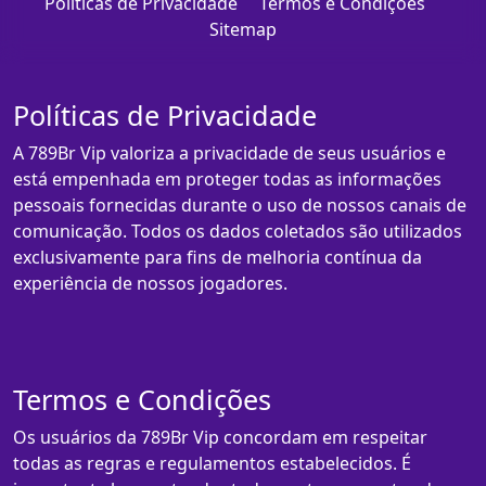
Políticas de Privacidade
Termos e Condições
Sitemap
Políticas de Privacidade
A 789Br Vip valoriza a privacidade de seus usuários e
está empenhada em proteger todas as informações
pessoais fornecidas durante o uso de nossos canais de
comunicação. Todos os dados coletados são utilizados
exclusivamente para fins de melhoria contínua da
experiência de nossos jogadores.
Termos e Condições
Os usuários da 789Br Vip concordam em respeitar
todas as regras e regulamentos estabelecidos. É