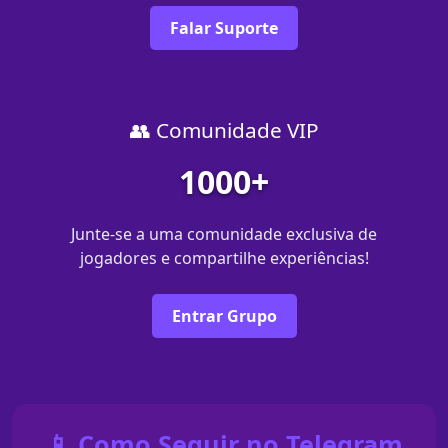
Falar Suporte
👥 Comunidade VIP
1000+
Junte-se a uma comunidade exclusiva de
jogadores e compartilhe experiências!
Entrar Grupo
📱 Como Seguir no Telegram