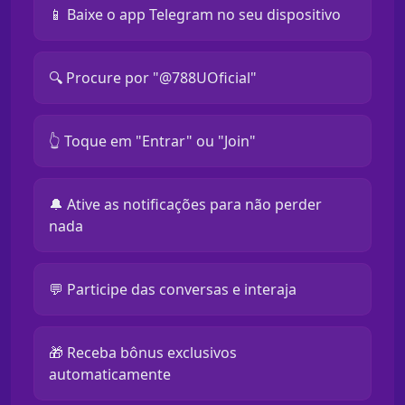
📱 Baixe o app Telegram no seu dispositivo
🔍 Procure por "@788UOficial"
👆 Toque em "Entrar" ou "Join"
🔔 Ative as notificações para não perder
nada
💬 Participe das conversas e interaja
🎁 Receba bônus exclusivos
automaticamente