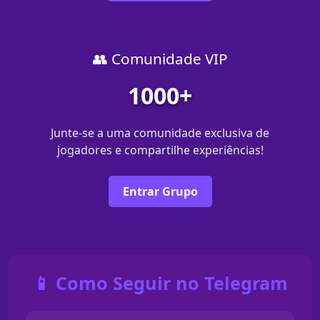
👥 Comunidade VIP
1000+
Junte-se a uma comunidade exclusiva de
jogadores e compartilhe experiências!
Entrar Grupo
📱 Como Seguir no Telegram