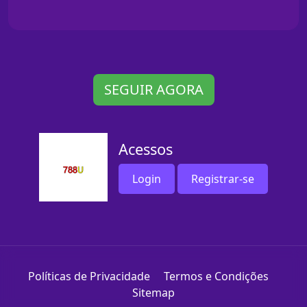
SEGUIR AGORA
Acessos
Login
Registrar-se
Políticas de Privacidade
Termos e Condições
Sitemap