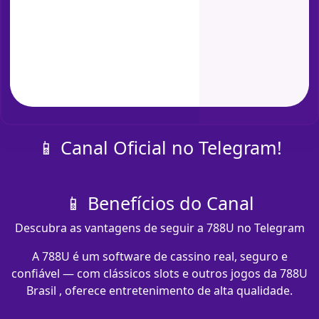
📱 Canal Oficial no Telegram!
📱 Benefícios do Canal
Descubra as vantagens de seguir a 788U no Telegram
A 788U é um software de cassino real, seguro e
confiável — com clássicos slots e outros jogos da 788U
Brasil , oferece entretenimento de alta qualidade.