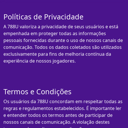
Políticas de Privacidade
A 788U valoriza a privacidade de seus usuários e está
empenhada em proteger todas as informações
pessoais fornecidas durante o uso de nossos canais de
comunicação. Todos os dados coletados são utilizados
exclusivamente para fins de melhoria contínua da
experiência de nossos jogadores.
Termos e Condições
Os usuários da 788U concordam em respeitar todas as
regras e regulamentos estabelecidos. É importante ler
e entender todos os termos antes de participar de
nossos canais de comunicação. A violação destes