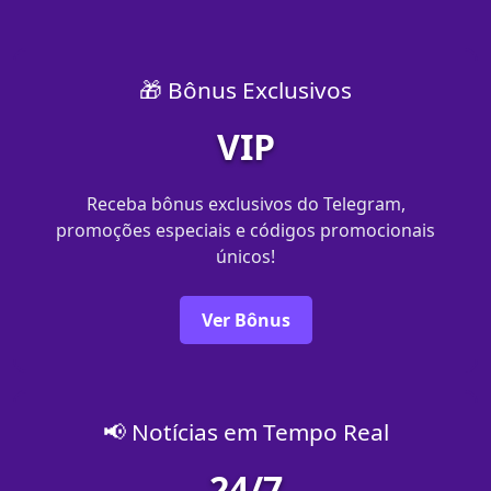
🎁 Bônus Exclusivos
VIP
Receba bônus exclusivos do Telegram,
promoções especiais e códigos promocionais
únicos!
Ver Bônus
📢 Notícias em Tempo Real
24/7