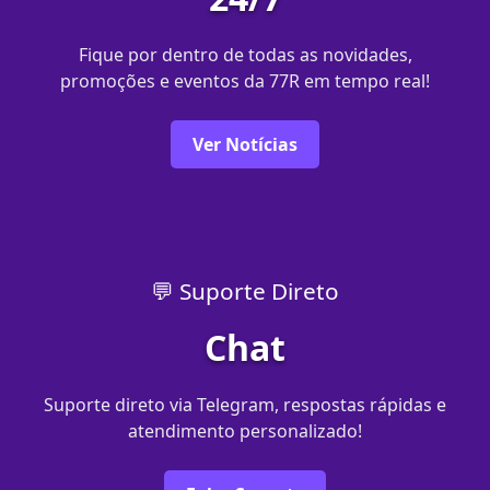
Fique por dentro de todas as novidades,
promoções e eventos da 77R em tempo real!
Ver Notícias
💬 Suporte Direto
Chat
Suporte direto via Telegram, respostas rápidas e
atendimento personalizado!