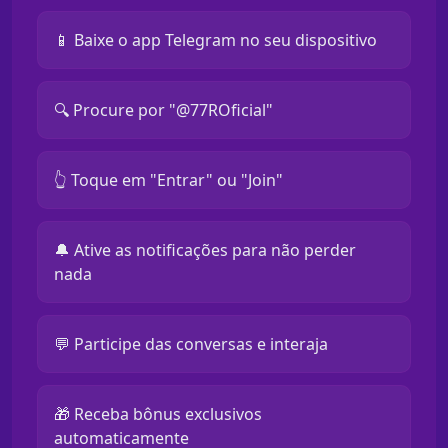
📱 Baixe o app Telegram no seu dispositivo
🔍 Procure por "@77ROficial"
👆 Toque em "Entrar" ou "Join"
🔔 Ative as notificações para não perder
nada
💬 Participe das conversas e interaja
🎁 Receba bônus exclusivos
automaticamente