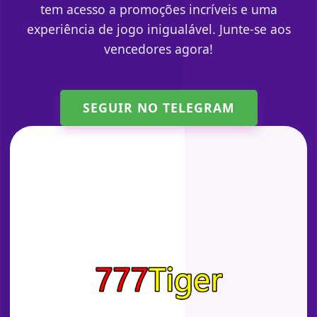
tem acesso a promoções incríveis e uma
experiência de jogo inigualável. Junte-se aos
vencedores agora!
SEGUIR NO TELEGRAM