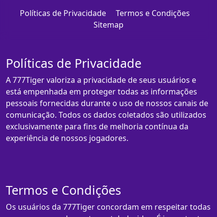
Políticas de Privacidade
Termos e Condições
Sitemap
Políticas de Privacidade
A 777Tiger valoriza a privacidade de seus usuários e
está empenhada em proteger todas as informações
pessoais fornecidas durante o uso de nossos canais de
comunicação. Todos os dados coletados são utilizados
exclusivamente para fins de melhoria contínua da
experiência de nossos jogadores.
Termos e Condições
Os usuários da 777Tiger concordam em respeitar todas