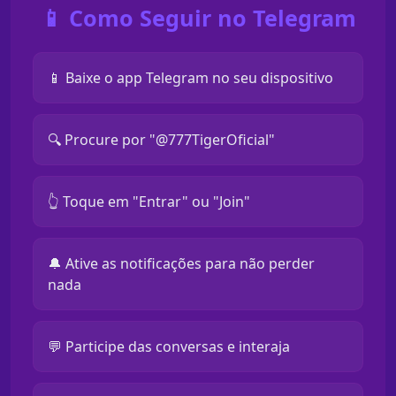
📱 Como Seguir no Telegram
📱 Baixe o app Telegram no seu dispositivo
🔍 Procure por "@777TigerOficial"
👆 Toque em "Entrar" ou "Join"
🔔 Ative as notificações para não perder
nada
💬 Participe das conversas e interaja