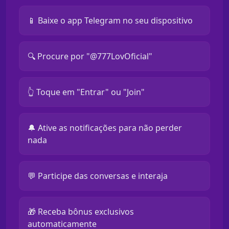
📱 Baixe o app Telegram no seu dispositivo
🔍 Procure por "@777LovOficial"
👆 Toque em "Entrar" ou "Join"
🔔 Ative as notificações para não perder
nada
💬 Participe das conversas e interaja
🎁 Receba bônus exclusivos
automaticamente