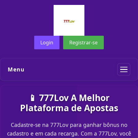
Login
Registrar-se
Menu
📱 777Lov A Melhor
Plataforma de Apostas
Cadastre-se na 777Lov para ganhar bônus no
cadastro e em cada recarga. Com a 777Lov, você