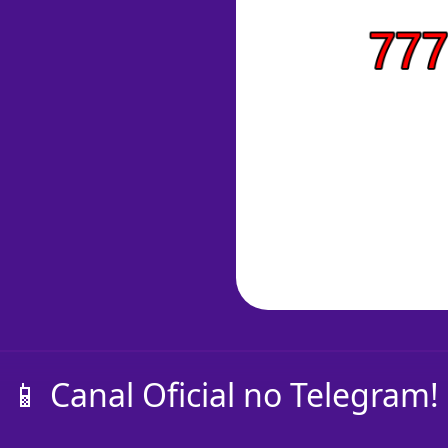
📱 Canal Oficial no Telegram!