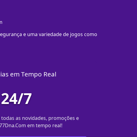
m
 segurança e uma variedade de jogos como
cias em Tempo Real
24/7
e todas as novidades, promoções e
777Dna.Com em tempo real!