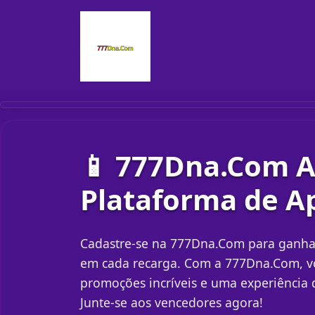
📱 777Dna.Com A
Plataforma de A
Cadastre-se na 777Dna.Com para ganha
em cada recarga. Com a 777Dna.Com, v
promoções incríveis e uma experiência d
Junte-se aos vencedores agora!