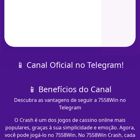
📱 Canal Oficial no Telegram!
📱 Benefícios do Canal
Descubra as vantagens de seguir a 7558Win no
Telegram
O Crash é um dos jogos de cassino online mais
populares, graças à sua simplicidade e emoção. Agora,
você pode jogá-lo no 7558Win. No 7558Win Crash, cada