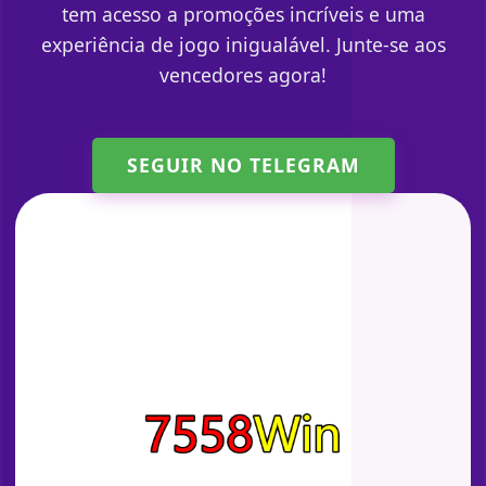
tem acesso a promoções incríveis e uma
experiência de jogo inigualável. Junte-se aos
vencedores agora!
SEGUIR NO TELEGRAM