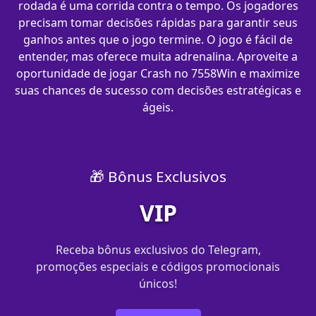
rodada é uma corrida contra o tempo. Os jogadores
precisam tomar decisões rápidas para garantir seus
ganhos antes que o jogo termine. O jogo é fácil de
entender, mas oferece muita adrenalina. Aproveite a
oportunidade de jogar Crash no 7558Win e maximize
suas chances de sucesso com decisões estratégicas e
ágeis.
🎁 Bônus Exclusivos
VIP
Receba bônus exclusivos do Telegram,
promoções especiais e códigos promocionais
únicos!