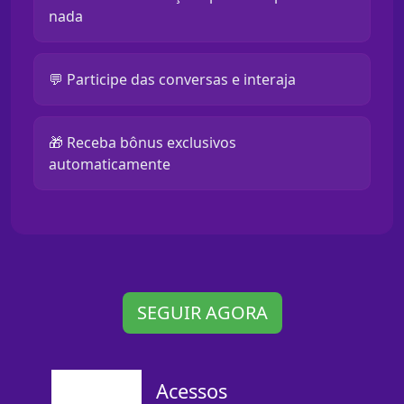
nada
💬 Participe das conversas e interaja
🎁 Receba bônus exclusivos
automaticamente
SEGUIR AGORA
Acessos