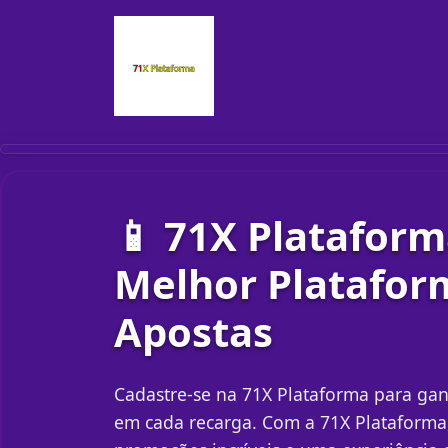
📱 71X Plataform
Melhor Platafor
Apostas
Cadastre-se na 71X Plataforma para ga
em cada recarga. Com a 71X Plataforma