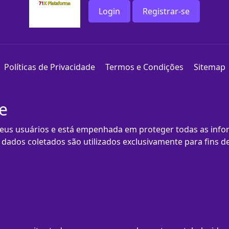
Login
Registrar-se
Políticas de Privacidade
Termos e Condições
Sitemap
de
 seus usuários e está empenhada em proteger todas as inf
dados coletados são utilizados exclusivamente para fins d