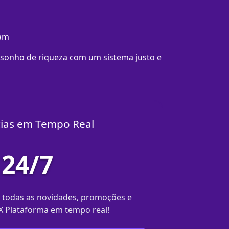
ram
u sonho de riqueza com um sistema justo e
cias em Tempo Real
24/7
e todas as novidades, promoções e
X Plataforma em tempo real!