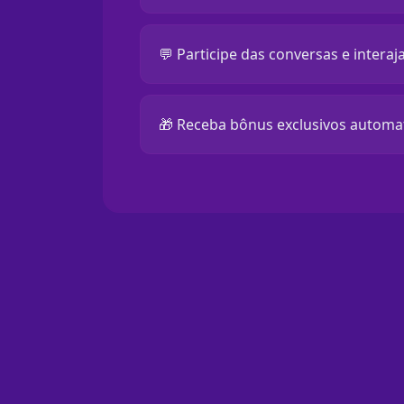
💬 Participe das conversas e interaj
🎁 Receba bônus exclusivos autom