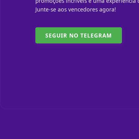
promoções incríveis e uma experiência d
Junte-se aos vencedores agora!
SEGUIR NO TELEGRAM