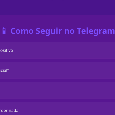
📱 Como Seguir no Telegram
ositivo
cial"
erder nada