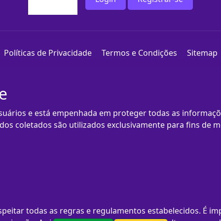
Políticas de Privacidade
Termos e Condições
Sitemap
de
 usuários e está empenhada em proteger todas as informaçõ
os coletados são utilizados exclusivamente para fins de m
eitar todas as regras e regulamentos estabelecidos. É im