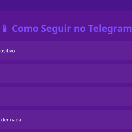
📱 Como Seguir no Telegram
ositivo
erder nada