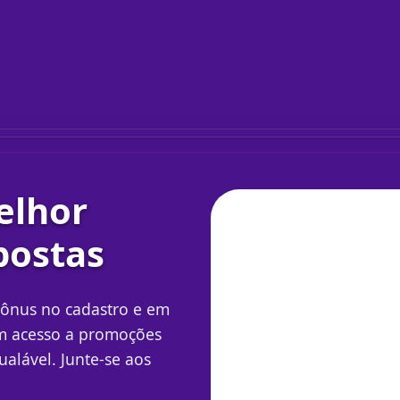
elhor
postas
bônus no cadastro e em
em acesso a promoções
ualável. Junte-se aos