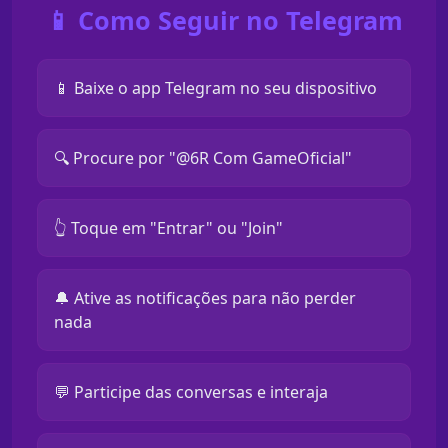
📱 Como Seguir no Telegram
📱 Baixe o app Telegram no seu dispositivo
🔍 Procure por "@6R Com GameOficial"
👆 Toque em "Entrar" ou "Join"
🔔 Ative as notificações para não perder
nada
💬 Participe das conversas e interaja