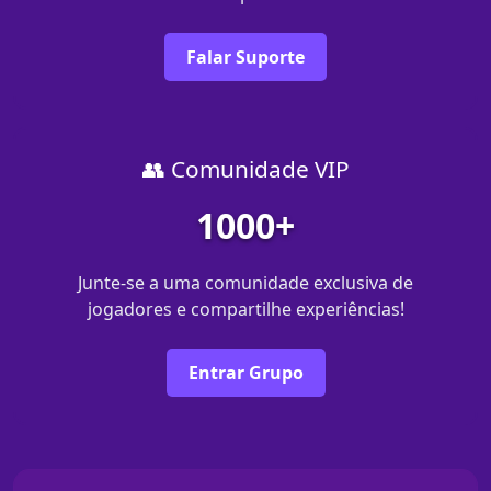
Falar Suporte
👥 Comunidade VIP
1000+
Junte-se a uma comunidade exclusiva de
jogadores e compartilhe experiências!
Entrar Grupo