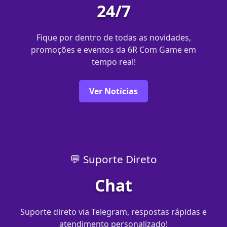
24/7
Fique por dentro de todas as novidades,
promoções e eventos da 6R Com Game em
tempo real!
Ver Notícias
💬 Suporte Direto
Chat
Suporte direto via Telegram, respostas rápidas e
atendimento personalizado!