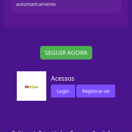
automaticamente
SEGUIR AGORA
Acessos
Login
Registrar-se