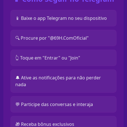
📱 Baixe o app Telegram no seu dispositivo
🔍 Procure por "@69H.ComOficial"
👆 Toque em "Entrar" ou "Join"
🔔 Ative as notificações para não perder
nada
💬 Participe das conversas e interaja
🎁 Receba bônus exclusivos