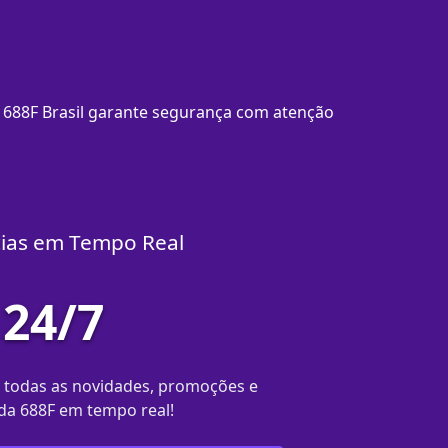
 688F Brasil garante segurança com atenção
cias em Tempo Real
24/7
e todas as novidades, promoções e
da 688F em tempo real!