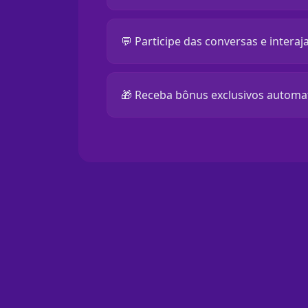
💬 Participe das conversas e interaj
🎁 Receba bônus exclusivos autom