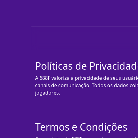
Políticas de Privacida
A 688F valoriza a privacidade de seus usuá
canais de comunicação. Todos os dados cole
jogadores.
Termos e Condições