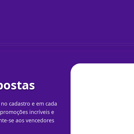
postas
 no cadastro e em cada
 promoções incríveis e
unte-se aos vencedores