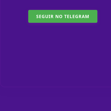
SEGUIR NO TELEGRAM