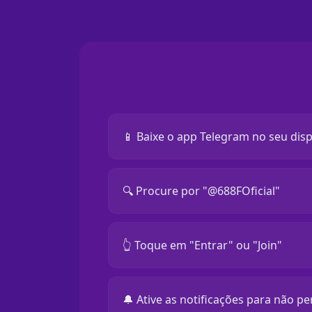
📱 Baixe o app Telegram no seu disp
🔍 Procure por "@688FOficial"
👆 Toque em "Entrar" ou "Join"
🔔 Ative as notificações para não p