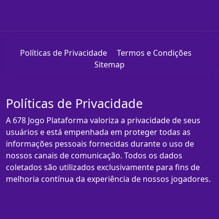
Políticas de Privacidade
Termos e Condições
Sitemap
Políticas de Privacidade
A 678 Jogo Plataforma valoriza a privacidade de seus
usuários e está empenhada em proteger todas as
informações pessoais fornecidas durante o uso de
nossos canais de comunicação. Todos os dados
coletados são utilizados exclusivamente para fins de
melhoria contínua da experiência de nossos jogadores.