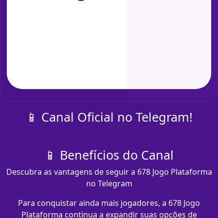
📱 Canal Oficial no Telegram!
📱 Benefícios do Canal
Descubra as vantagens de seguir a 678 Jogo Plataforma
no Telegram
Para conquistar ainda mais jogadores, a 678 Jogo
Plataforma continua a expandir suas opções de