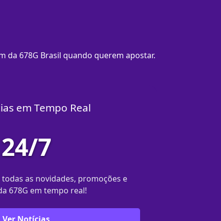
m da 678G Brasil quando querem apostar.
cias em Tempo Real
24/7
e todas as novidades, promoções e
da 678G em tempo real!
Ver Notícias