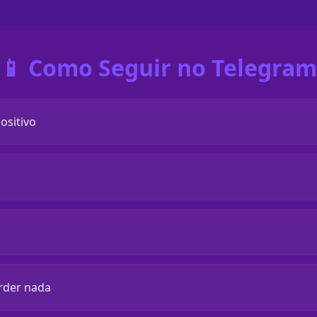
📱 Como Seguir no Telegram
ositivo
erder nada