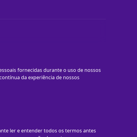
essoais fornecidas durante o uso de nossos
 contínua da experiência de nossos
nte ler e entender todos os termos antes