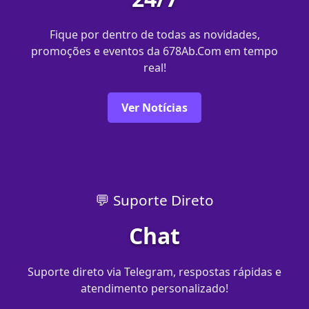
Fique por dentro de todas as novidades,
promoções e eventos da 678Ab.Com em tempo
real!
Ver Notícias
💬 Suporte Direto
Chat
Suporte direto via Telegram, respostas rápidas e
atendimento personalizado!