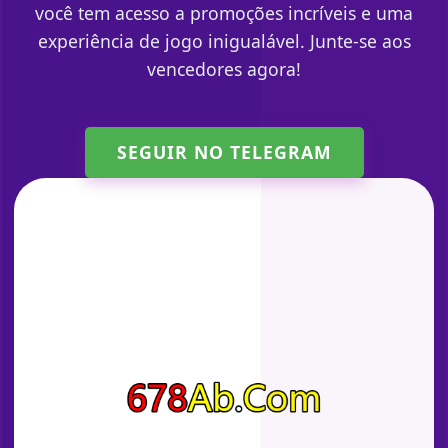
você tem acesso a promoções incríveis e uma
experiência de jogo inigualável. Junte-se aos
vencedores agora!
SEGUIR NO TELEGRAM