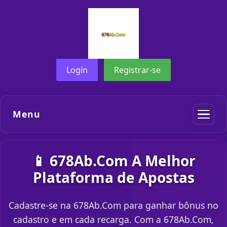
Login
Registrar-se
Menu
📱 678Ab.Com A Melhor
Plataforma de Apostas
Cadastre-se na 678Ab.Com para ganhar bônus no
cadastro e em cada recarga. Com a 678Ab.Com,