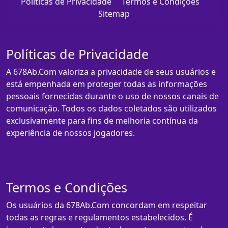
Políticas de Privacidade
Termos e Condições
Sitemap
Políticas de Privacidade
A 678Ab.Com valoriza a privacidade de seus usuários e
está empenhada em proteger todas as informações
pessoais fornecidas durante o uso de nossos canais de
comunicação. Todos os dados coletados são utilizados
exclusivamente para fins de melhoria contínua da
experiência de nossos jogadores.
Termos e Condições
Os usuários da 678Ab.Com concordam em respeitar
todas as regras e regulamentos estabelecidos. É