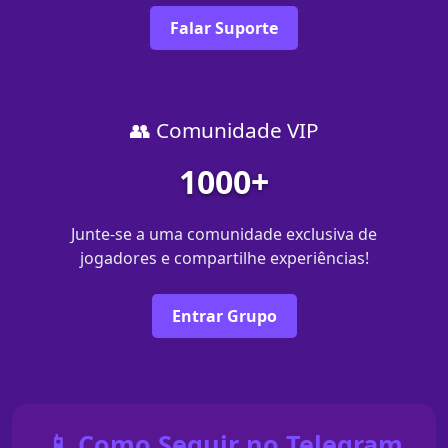
Falar Suporte
👥 Comunidade VIP
1000+
Junte-se a uma comunidade exclusiva de
jogadores e compartilhe experiências!
Entrar Grupo
📱 Como Seguir no Telegram