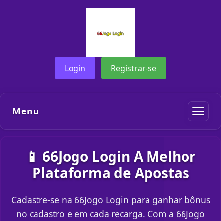
Login
Registrar-se
Menu
📱 66Jogo Login A Melhor
Plataforma de Apostas
Cadastre-se na 66Jogo Login para ganhar bônus
no cadastro e em cada recarga. Com a 66Jogo