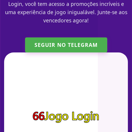
Login, você tem acesso a promoções incríveis e
uma experiência de jogo inigualável. Junte-se aos
vencedores agora!
SEGUIR NO TELEGRAM