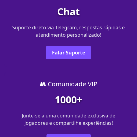
Chat
Suporte direto via Telegram, respostas rápidas e
atendimento personalizado!
Falar Suporte
👥 Comunidade VIP
1000+
Junte-se a uma comunidade exclusiva de
jogadores e compartilhe experiências!