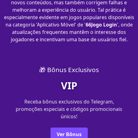
novos conteúdos, mas também corrigem falhas e
melhoram a experiência do usuário. Tal prática é
especialmente evidente em jogos populares disponíveis
na categoria 'Aplicativo Móvel' de '
66Jogo Login
', onde
atualizações frequentes mantêm o interesse dos
jogadores e incentivam uma base de usuários fiel.
🎁 Bônus Exclusivos
VIP
Receba bônus exclusivos do Telegram,
promoções especiais e códigos promocionais
únicos!
Ver Bônus