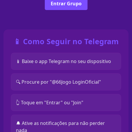
Entrar Grupo
📱 Como Seguir no Telegram
📱 Baixe o app Telegram no seu dispositivo
🔍 Procure por "@66Jogo LoginOficial"
👆 Toque em "Entrar" ou "Join"
🔔 Ative as notificações para não perder
nada