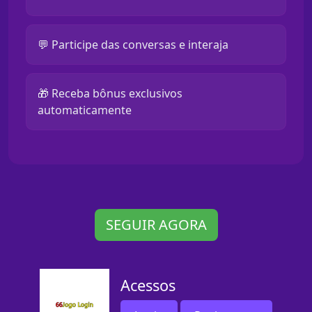
💬 Participe das conversas e interaja
🎁 Receba bônus exclusivos
automaticamente
SEGUIR AGORA
Acessos