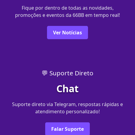
Fique por dentro de todas as novidades,
promoções e eventos da 66BB em tempo real!
Ver Notícias
💬 Suporte Direto
Chat
Suporte direto via Telegram, respostas rápidas e
atendimento personalizado!
Falar Suporte