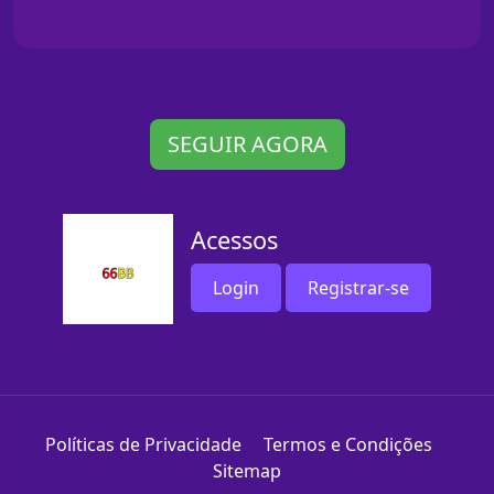
SEGUIR AGORA
Acessos
Login
Registrar-se
Políticas de Privacidade
Termos e Condições
Sitemap