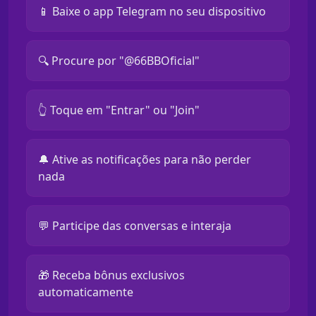
📱 Baixe o app Telegram no seu dispositivo
🔍 Procure por "@66BBOficial"
👆 Toque em "Entrar" ou "Join"
🔔 Ative as notificações para não perder
nada
💬 Participe das conversas e interaja
🎁 Receba bônus exclusivos
automaticamente