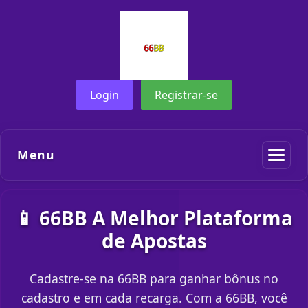
Login
Registrar-se
Menu
📱 66BB A Melhor Plataforma
de Apostas
Cadastre-se na 66BB para ganhar bônus no
cadastro e em cada recarga. Com a 66BB, você