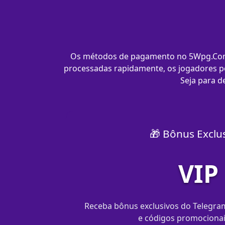
Os métodos de pagamento no 5Wpg.Com co
processadas rapidamente, os jogadores po
Seja para d
🎁 Bônus Exclu
VIP
Receba bônus exclusivos do Telegra
e códigos promocionai