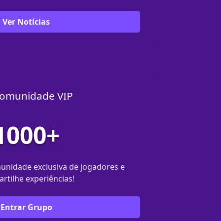
Ver Notícias
Comunidade VIP
1000+
unidade exclusiva de jogadores e
rtilhe experiências!
Entrar Grupo