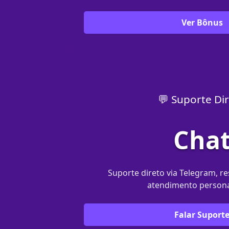
Ver Bônus
💬 Suporte Di
Cha
Suporte direto via Telegram, r
atendimento persona
Falar Suport