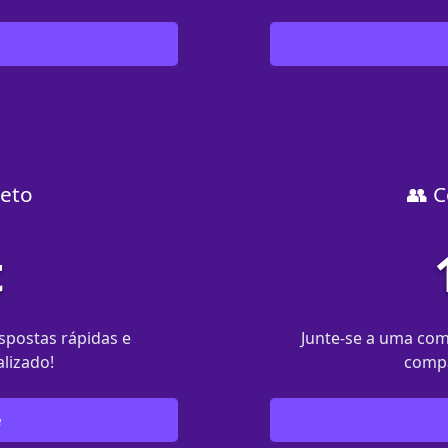
reto
👥 
t
espostas rápidas e
Junte-se a uma com
lizado!
compa
e