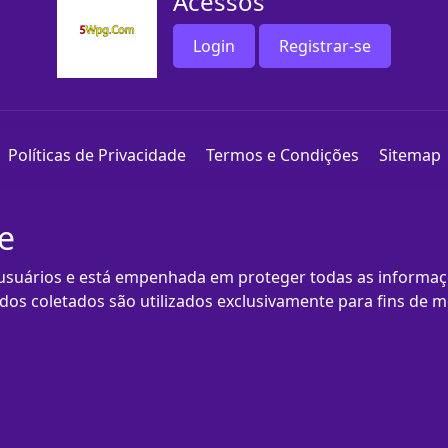
Acessos
Login
Registrar-se
Políticas de Privacidade
Termos e Condições
Sitemap
de
 usuários e está empenhada em proteger todas as informaç
os coletados são utilizados exclusivamente para fins de m