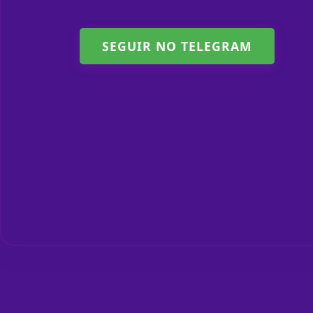
SEGUIR NO TELEGRAM