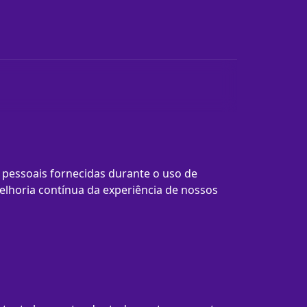
 pessoais fornecidas durante o uso de
elhoria contínua da experiência de nossos