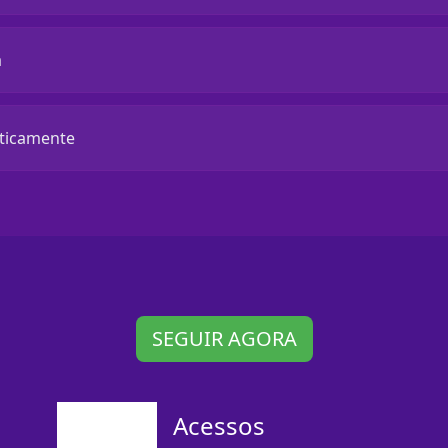
a
aticamente
SEGUIR AGORA
Acessos