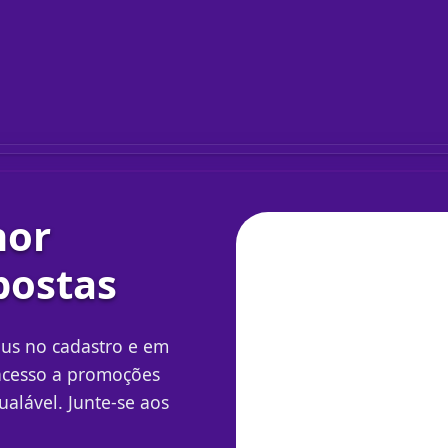
hor
postas
us no cadastro e em
acesso a promoções
ualável. Junte-se aos