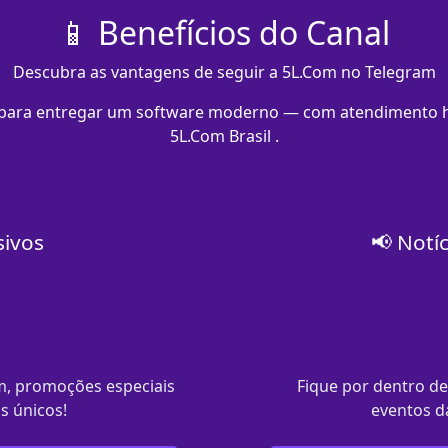
📱 Benefícios do Canal
Descubra as vantagens de seguir a 5L.Com no Telegram
 para entregar um software moderno — com atendimento h
5L.Com Brasil .
sivos
📢 Notí
m, promoções especiais
Fique por dentro d
s únicos!
eventos d