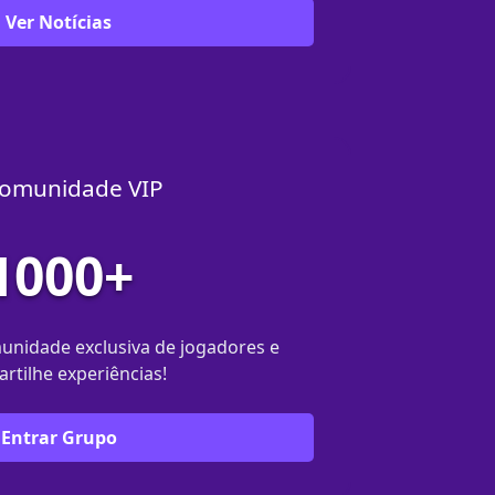
Ver Notícias
Comunidade VIP
1000+
unidade exclusiva de jogadores e
rtilhe experiências!
Entrar Grupo