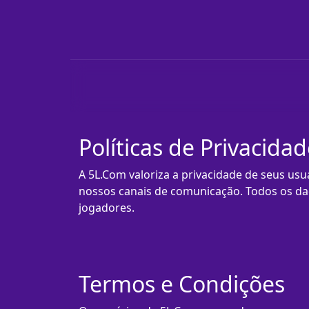
Políticas de Privacida
A 5L.Com valoriza a privacidade de seus us
nossos canais de comunicação. Todos os dad
jogadores.
Termos e Condições