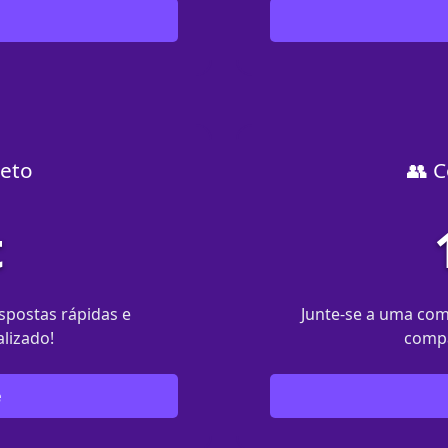
reto
👥 
t
espostas rápidas e
Junte-se a uma com
lizado!
compa
e