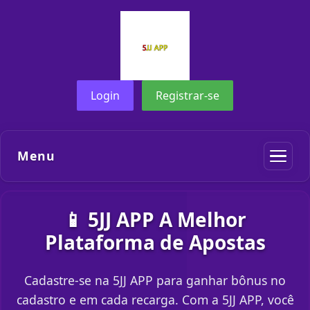
Login
Registrar-se
Menu
📱 5JJ APP A Melhor
Plataforma de Apostas
Cadastre-se na 5JJ APP para ganhar bônus no
cadastro e em cada recarga. Com a 5JJ APP, você