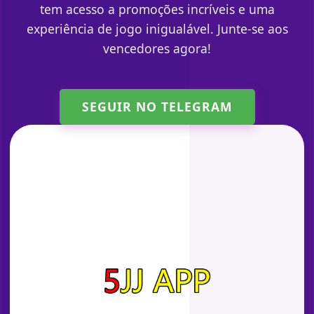
tem acesso a promoções incríveis e uma
experiência de jogo inigualável. Junte-se aos
vencedores agora!
SEGUIR NO TELEGRAM