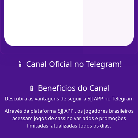
📱 Canal Oficial no Telegram!
📱 Benefícios do Canal
Descubra as vantagens de seguir a 5JJ APP no Telegram
Através da plataforma 5JJ APP , os jogadores brasileiros
acessam jogos de cassino variados e promoções
limitadas, atualizadas todos os dias.