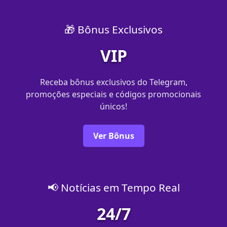
🎁 Bônus Exclusivos
VIP
Receba bônus exclusivos do Telegram,
promoções especiais e códigos promocionais
únicos!
Ver Bônus
📢 Notícias em Tempo Real
24/7