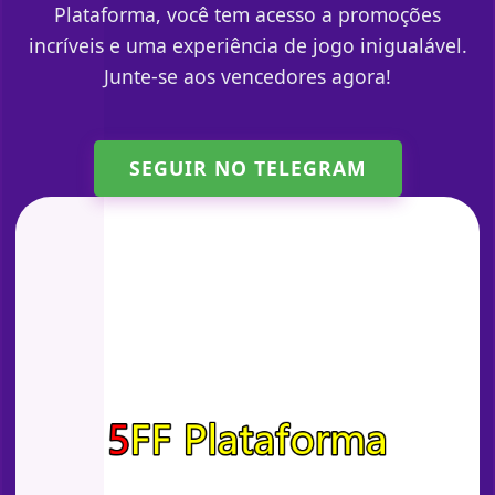
Plataforma, você tem acesso a promoções
incríveis e uma experiência de jogo inigualável.
Junte-se aos vencedores agora!
SEGUIR NO TELEGRAM