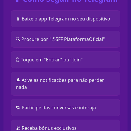
📱 Baixe o app Telegram no seu dispositivo
🔍 Procure por "@5FF PlataformaOficial"
👆 Toque em "Entrar" ou "Join"
🔔 Ative as notificações para não perder
nada
💬 Participe das conversas e interaja
🎁 Receba bônus exclusivos