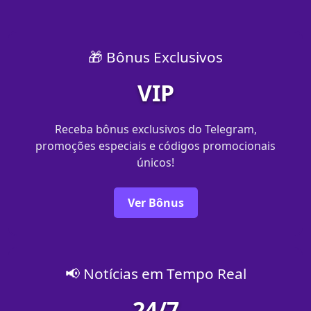
🎁 Bônus Exclusivos
VIP
Receba bônus exclusivos do Telegram,
promoções especiais e códigos promocionais
únicos!
Ver Bônus
📢 Notícias em Tempo Real
24/7