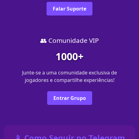
Falar Suporte
👥 Comunidade VIP
1000+
Junte-se a uma comunidade exclusiva de
jogadores e compartilhe experiências!
Entrar Grupo
📱 Como Seguir no Telegram