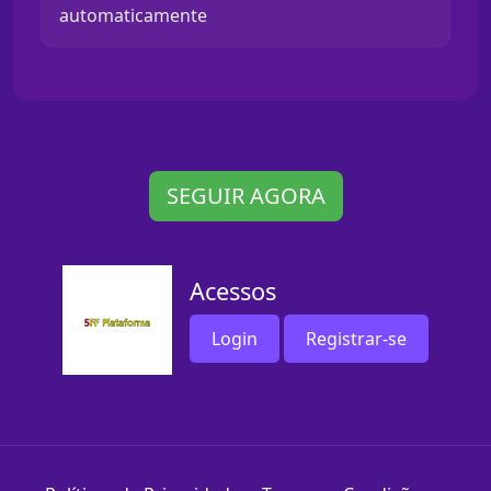
automaticamente
SEGUIR AGORA
Acessos
Login
Registrar-se