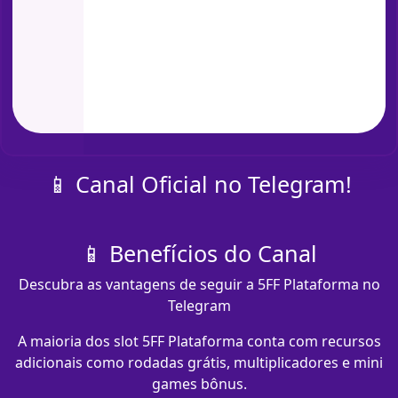
📱 Canal Oficial no Telegram!
📱 Benefícios do Canal
Descubra as vantagens de seguir a 5FF Plataforma no
Telegram
A maioria dos slot 5FF Plataforma conta com recursos
adicionais como rodadas grátis, multiplicadores e mini
games bônus.