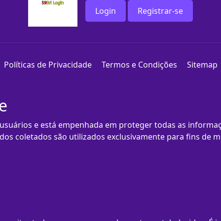
Login
Registrar-se
Políticas de Privacidade
Termos e Condições
Sitemap
de
us usuários e está empenhada em proteger todas as informa
os coletados são utilizados exclusivamente para fins de m