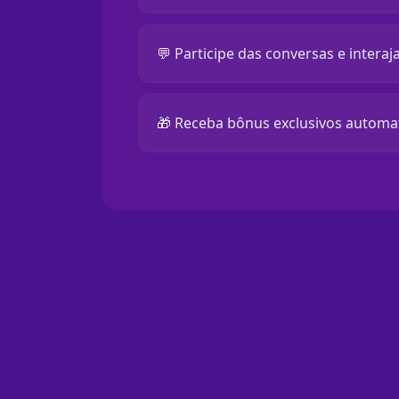
💬 Participe das conversas e interaj
🎁 Receba bônus exclusivos autom