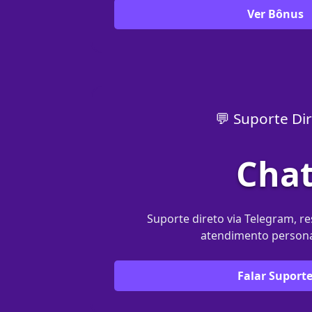
Ver Bônus
💬 Suporte Di
Cha
Suporte direto via Telegram, r
atendimento persona
Falar Suport