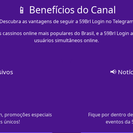
📱 Benefícios do Canal
Descubra as vantagens de seguir a 59Brl Login no Telegra
s cassinos online mais populares do Brasil, e a 59Brl Login 
usuários simultâneos online.
sivos
📢 Notí
m, promoções especiais
Fique por dentro d
s únicos!
eventos da 