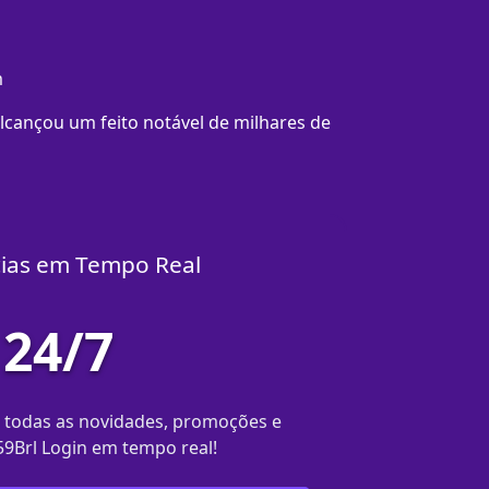
m
alcançou um feito notável de milhares de
cias em Tempo Real
24/7
e todas as novidades, promoções e
59Brl Login em tempo real!