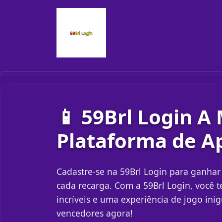
📱 59Brl Login A
Plataforma de A
Cadastre-se na 59Brl Login para ganha
cada recarga. Com a 59Brl Login, você
incríveis e uma experiência de jogo inig
vencedores agora!