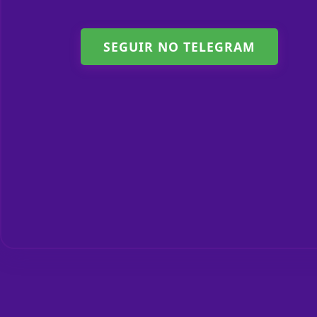
SEGUIR NO TELEGRAM