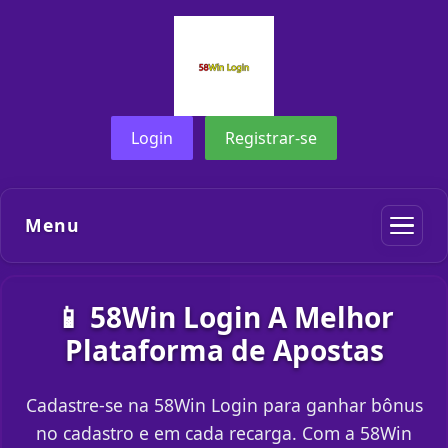
Login
Registrar-se
Menu
📱 58Win Login A Melhor
Plataforma de Apostas
Cadastre-se na 58Win Login para ganhar bônus
no cadastro e em cada recarga. Com a 58Win