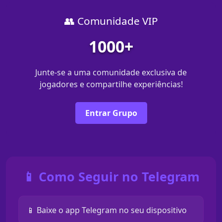
👥 Comunidade VIP
1000+
Junte-se a uma comunidade exclusiva de
jogadores e compartilhe experiências!
Entrar Grupo
📱 Como Seguir no Telegram
📱 Baixe o app Telegram no seu dispositivo