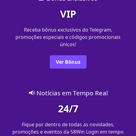
VIP
Receba bônus exclusivos do Telegram,
promoções especiais e códigos promocionais
únicos!
Ver Bônus
📢 Notícias em Tempo Real
24/7
Fique por dentro de todas as novidades,
promoções e eventos da 58Win Login em tempo