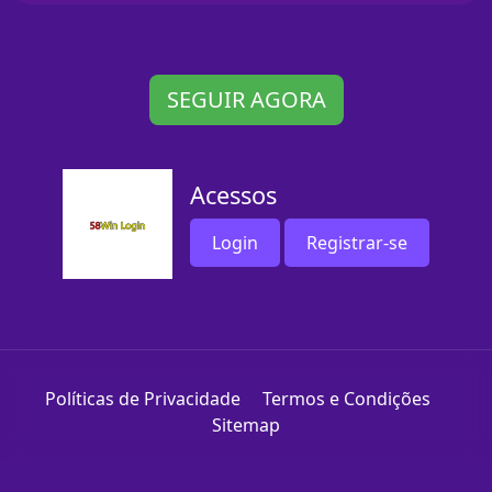
SEGUIR AGORA
Acessos
Login
Registrar-se
Políticas de Privacidade
Termos e Condições
Sitemap