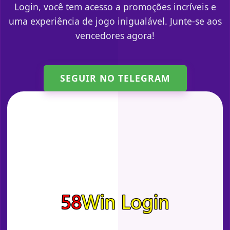
Login, você tem acesso a promoções incríveis e
uma experiência de jogo inigualável. Junte-se aos
vencedores agora!
SEGUIR NO TELEGRAM