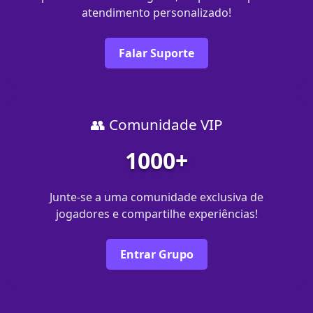
atendimento personalizado!
Falar Suporte
👥 Comunidade VIP
1000+
Junte-se a uma comunidade exclusiva de
jogadores e compartilhe experiências!
Entrar Grupo