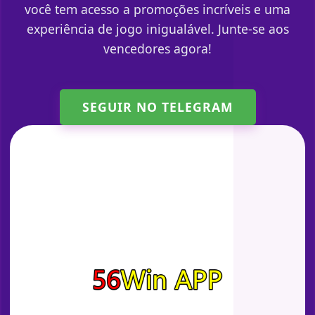
você tem acesso a promoções incríveis e uma
experiência de jogo inigualável. Junte-se aos
vencedores agora!
SEGUIR NO TELEGRAM