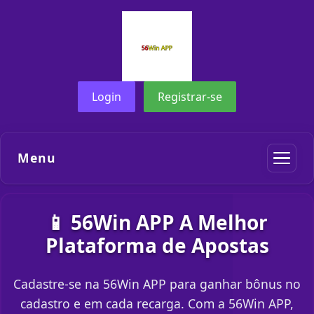
Login
Registrar-se
Menu
📱 56Win APP A Melhor
Plataforma de Apostas
Cadastre-se na 56Win APP para ganhar bônus no
cadastro e em cada recarga. Com a 56Win APP,