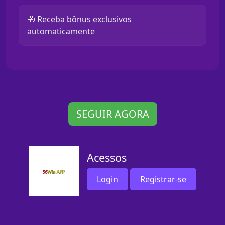
🎁 Receba bônus exclusivos
automaticamente
SEGUIR AGORA
Acessos
Login
Registrar-se