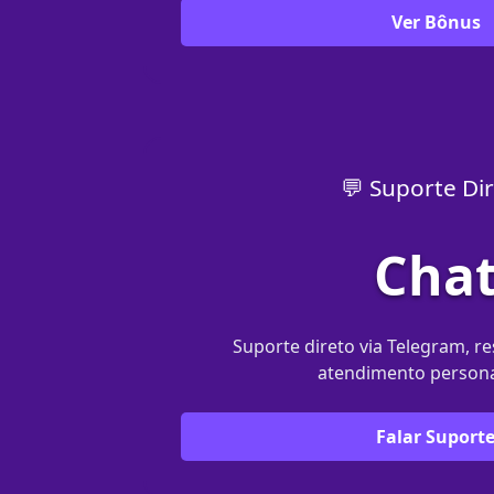
Ver Bônus
💬 Suporte Di
Cha
Suporte direto via Telegram, r
atendimento persona
Falar Suport