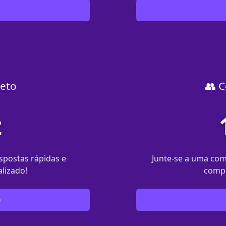
reto
👥 
t
espostas rápidas e
Junte-se a uma com
lizado!
compa
e