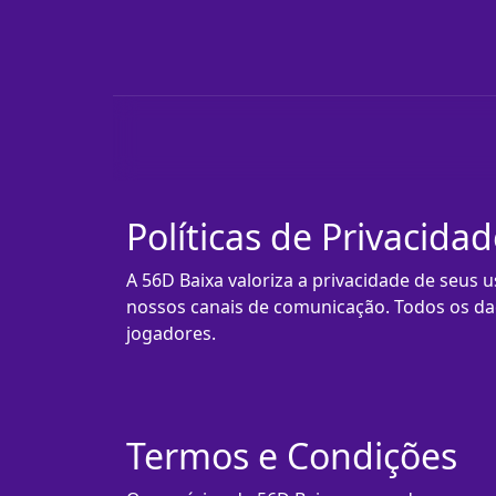
Políticas de Privacida
A 56D Baixa valoriza a privacidade de seus
nossos canais de comunicação. Todos os dad
jogadores.
Termos e Condições