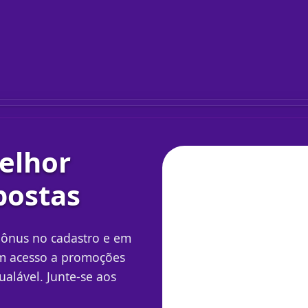
elhor
postas
bônus no cadastro e em
em acesso a promoções
ualável. Junte-se aos