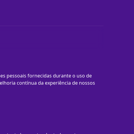
es pessoais fornecidas durante o uso de
elhoria contínua da experiência de nossos