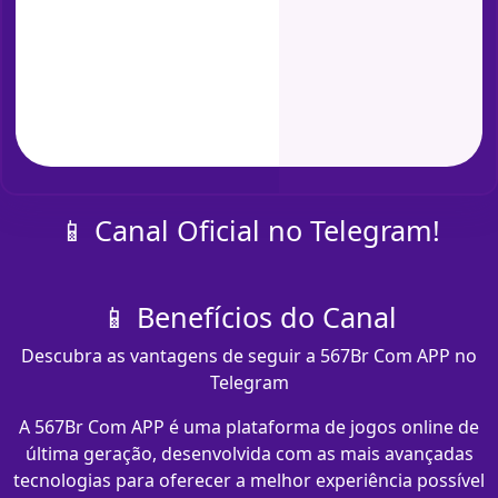
📱 Canal Oficial no Telegram!
📱 Benefícios do Canal
Descubra as vantagens de seguir a 567Br Com APP no
Telegram
A 567Br Com APP é uma plataforma de jogos online de
última geração, desenvolvida com as mais avançadas
tecnologias para oferecer a melhor experiência possível