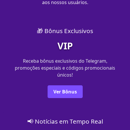
aos nossos usuários.
🎁 Bônus Exclusivos
VIP
Receba bônus exclusivos do Telegram,
promoções especiais e códigos promocionais
únicos!
Ver Bônus
📢 Notícias em Tempo Real