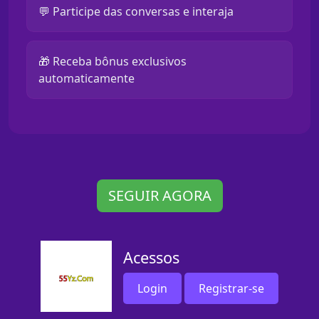
💬 Participe das conversas e interaja
🎁 Receba bônus exclusivos
automaticamente
SEGUIR AGORA
Acessos
Login
Registrar-se