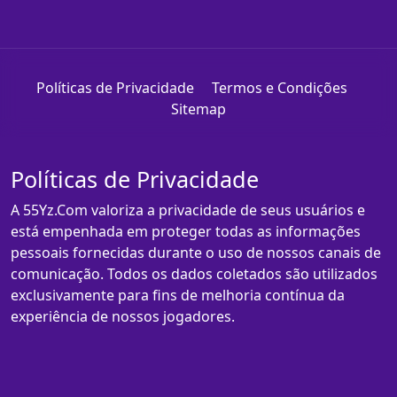
Políticas de Privacidade
Termos e Condições
Sitemap
Políticas de Privacidade
A 55Yz.Com valoriza a privacidade de seus usuários e
está empenhada em proteger todas as informações
pessoais fornecidas durante o uso de nossos canais de
comunicação. Todos os dados coletados são utilizados
exclusivamente para fins de melhoria contínua da
experiência de nossos jogadores.