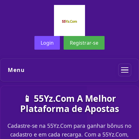
Login
Registrar-se
Menu
📱 55Yz.Com A Melhor
Plataforma de Apostas
Cadastre-se na 55Yz.Com para ganhar bônus no
cadastro e em cada recarga. Com a 55Yz.Com,