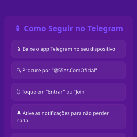
📱 Como Seguir no Telegram
📱 Baixe o app Telegram no seu dispositivo
🔍 Procure por "@55Yz.ComOficial"
👆 Toque em "Entrar" ou "Join"
🔔 Ative as notificações para não perder
nada