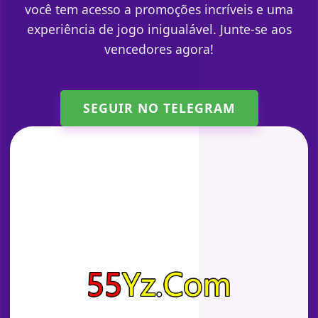
você tem acesso a promoções incríveis e uma
experiência de jogo inigualável. Junte-se aos
vencedores agora!
SEGUIR NO TELEGRAM