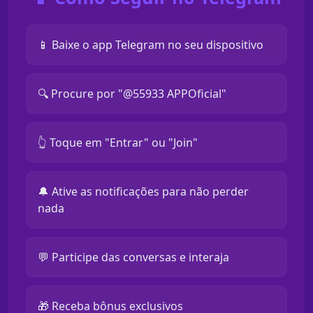
📱 Baixe o app Telegram no seu dispositivo
🔍 Procure por "@55933 APPOficial"
👆 Toque em "Entrar" ou "Join"
🔔 Ative as notificações para não perder
nada
💬 Participe das conversas e interaja
🎁 Receba bônus exclusivos