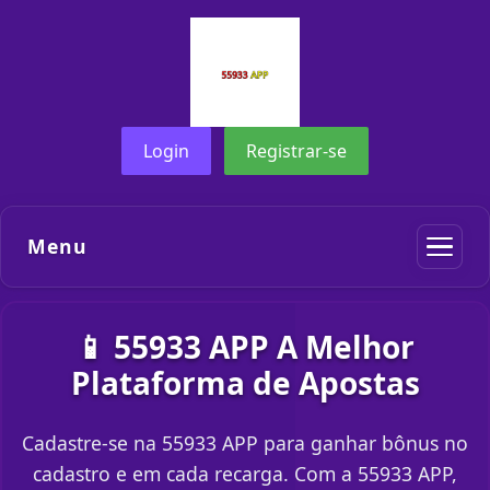
Login
Registrar-se
Menu
📱 55933 APP A Melhor
Plataforma de Apostas
Cadastre-se na 55933 APP para ganhar bônus no
cadastro e em cada recarga. Com a 55933 APP,