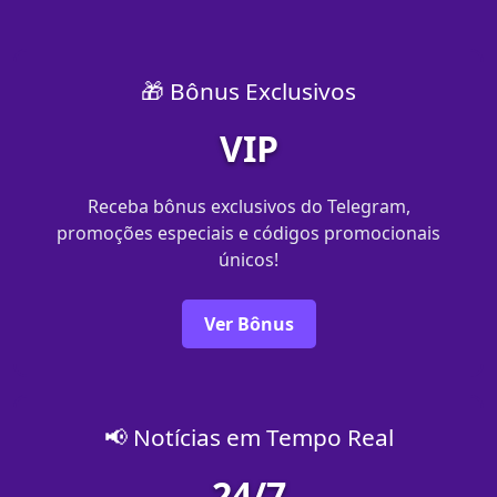
🎁 Bônus Exclusivos
VIP
Receba bônus exclusivos do Telegram,
promoções especiais e códigos promocionais
únicos!
Ver Bônus
📢 Notícias em Tempo Real
24/7