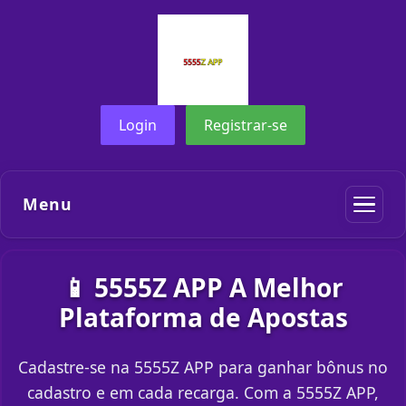
Login
Registrar-se
Menu
📱 5555Z APP A Melhor
Plataforma de Apostas
Cadastre-se na 5555Z APP para ganhar bônus no
cadastro e em cada recarga. Com a 5555Z APP,