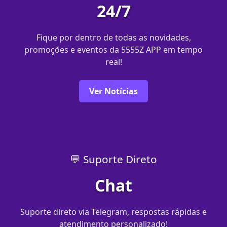
24/7
Fique por dentro de todas as novidades,
promoções e eventos da 5555Z APP em tempo
real!
Ver Notícias
💬 Suporte Direto
Chat
Suporte direto via Telegram, respostas rápidas e
atendimento personalizado!