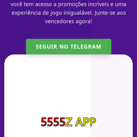
você tem acesso a promoções incríveis e uma
experiência de jogo inigualável. Junte-se aos
vencedores agora!
SEGUIR NO TELEGRAM