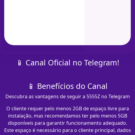
📱 Canal Oficial no Telegram!
📱 Benefícios do Canal
Descubra as vantagens de seguir a 5555Z no Telegram
O cliente requer pelo menos 2GB de espaço livre para
instalação, mas recomendamos ter pelo menos 5GB
disponíveis para garantir funcionamento adequado.
Este espaço é necessário para o cliente principal, dados