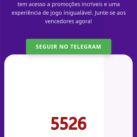
tem acesso a promoções incríveis e uma
experiência de jogo inigualável. Junte-se aos
vencedores agora!
SEGUIR NO TELEGRAM