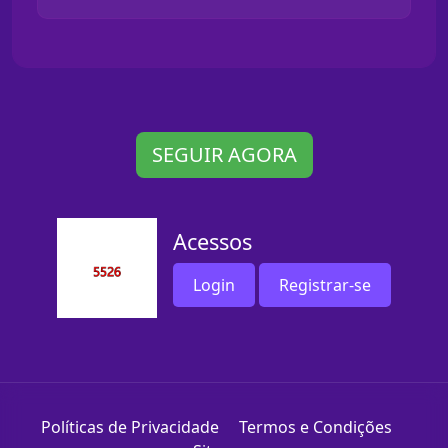
SEGUIR AGORA
Acessos
Login
Registrar-se
Políticas de Privacidade
Termos e Condições