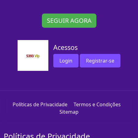
SEGUIR AGORA
Acessos
Login
Registrar-se
Políticas de Privacidade
Termos e Condições
Sitemap
Políticas de Privacidade