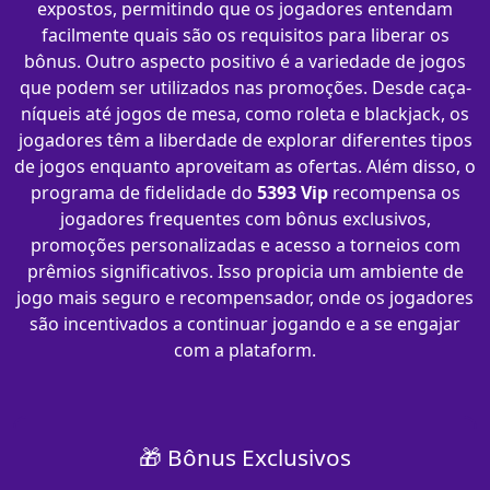
expostos, permitindo que os jogadores entendam
facilmente quais são os requisitos para liberar os
bônus. Outro aspecto positivo é a variedade de jogos
que podem ser utilizados nas promoções. Desde caça-
níqueis até jogos de mesa, como roleta e blackjack, os
jogadores têm a liberdade de explorar diferentes tipos
de jogos enquanto aproveitam as ofertas. Além disso, o
programa de fidelidade do
5393 Vip
recompensa os
jogadores frequentes com bônus exclusivos,
promoções personalizadas e acesso a torneios com
prêmios significativos. Isso propicia um ambiente de
jogo mais seguro e recompensador, onde os jogadores
são incentivados a continuar jogando e a se engajar
com a plataform.
🎁 Bônus Exclusivos