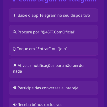
📱 Baixe o app Telegram no seu dispositivo
🔍 Procure por "@45FF.ComOficial"
👆 Toque em "Entrar" ou "Join"
🔔 Ative as notificações para não perder
nada
💬 Participe das conversas e interaja
🎁 Receba bônus exclusivos