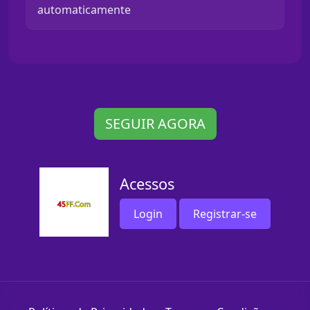
automaticamente
SEGUIR AGORA
Acessos
Login
Registrar-se