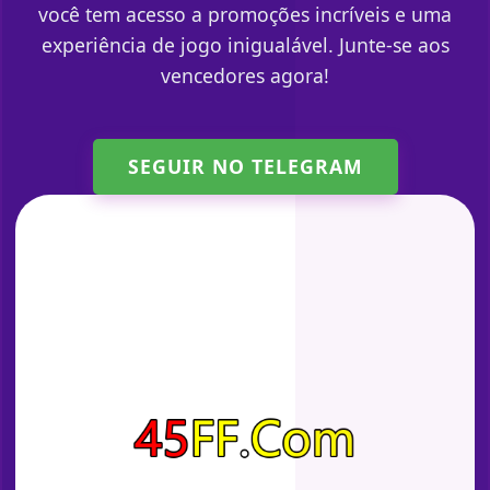
você tem acesso a promoções incríveis e uma
experiência de jogo inigualável. Junte-se aos
vencedores agora!
SEGUIR NO TELEGRAM