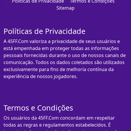
Políticas de Privacidade
Termos e Condições
Sitemap
Políticas de Privacidade
A 45FF.Com valoriza a privacidade de seus usuários e
está empenhada em proteger todas as informações
pessoais fornecidas durante o uso de nossos canais de
comunicação. Todos os dados coletados são utilizados
exclusivamente para fins de melhoria contínua da
experiência de nossos jogadores.
Termos e Condições
Os usuários da 45FF.Com concordam em respeitar
todas as regras e regulamentos estabelecidos. É