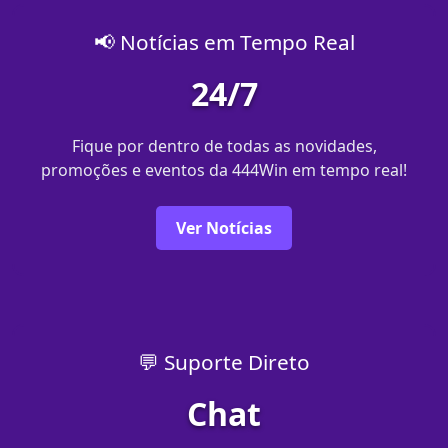
📢 Notícias em Tempo Real
24/7
Fique por dentro de todas as novidades,
promoções e eventos da 444Win em tempo real!
Ver Notícias
💬 Suporte Direto
Chat