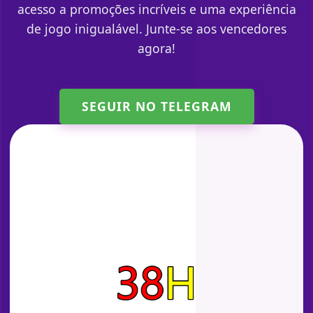
acesso a promoções incríveis e uma experiência
de jogo inigualável. Junte-se aos vencedores
agora!
SEGUIR NO TELEGRAM