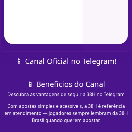
📱 Canal Oficial no Telegram!
📱 Benefícios do Canal
Descubra as vantagens de seguir a 38H no Telegram
Com apostas simples e acessíveis, a 38H é referência
em atendimento — jogadores sempre lembram da 38H
Brasil quando querem apostar.