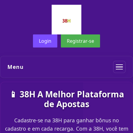
Login
Registrar-se
Menu
📱 38H A Melhor Plataforma
de Apostas
Cadastre-se na 38H para ganhar bônus no
cadastro e em cada recarga. Com a 38H, você tem