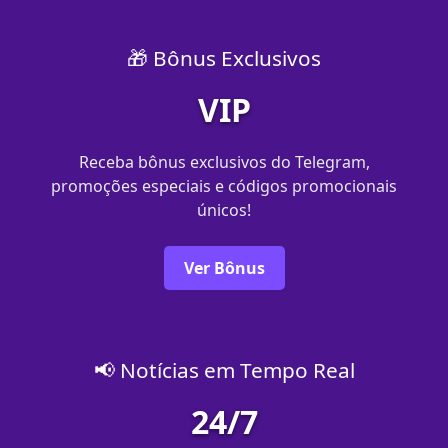
🎁 Bônus Exclusivos
VIP
Receba bônus exclusivos do Telegram,
promoções especiais e códigos promocionais
únicos!
Ver Bônus
📢 Notícias em Tempo Real
24/7