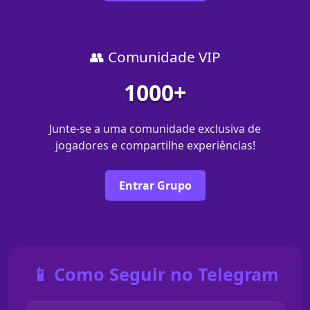
👥 Comunidade VIP
1000+
Junte-se a uma comunidade exclusiva de
jogadores e compartilhe experiências!
Entrar Grupo
📱 Como Seguir no Telegram