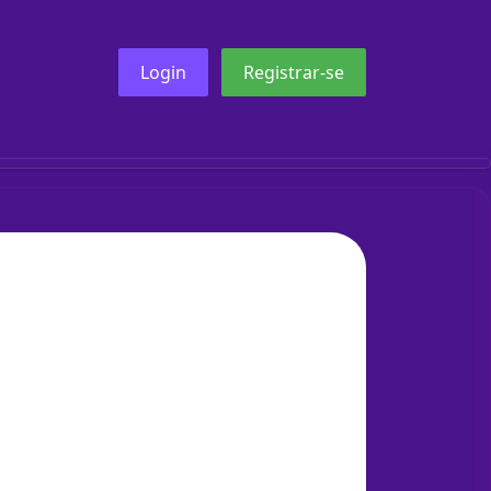
Login
Registrar-se