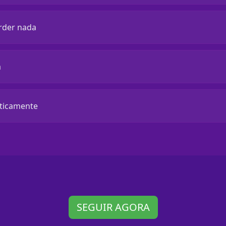
erder nada
a
aticamente
SEGUIR AGORA