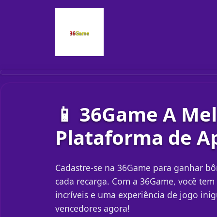
📱 36Game A Me
Plataforma de A
Cadastre-se na 36Game para ganhar bô
cada recarga. Com a 36Game, você tem
incríveis e uma experiência de jogo inig
vencedores agora!