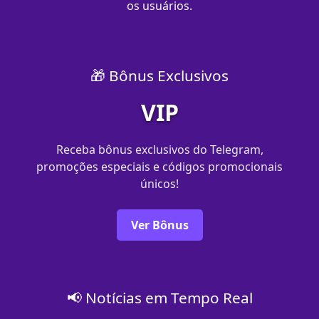
os usuários.
🎁 Bônus Exclusivos
VIP
Receba bônus exclusivos do Telegram,
promoções especiais e códigos promocionais
únicos!
Ver Bônus
📢 Notícias em Tempo Real