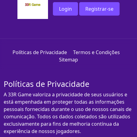
Login
Registrar-se
Políticas de Privacidade
Termos e Condições
Sitemap
Políticas de Privacidade
A 33R Game valoriza a privacidade de seus usuários e
está empenhada em proteger todas as informações
pessoais fornecidas durante o uso de nossos canais de
comunicação. Todos os dados coletados são utilizados
exclusivamente para fins de melhoria contínua da
experiência de nossos jogadores.