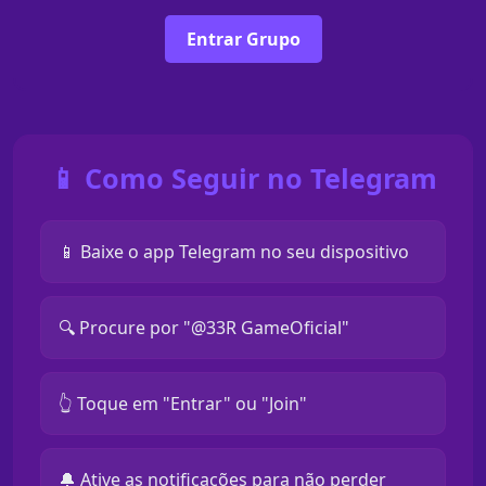
Entrar Grupo
📱 Como Seguir no Telegram
📱 Baixe o app Telegram no seu dispositivo
🔍 Procure por "@33R GameOficial"
👆 Toque em "Entrar" ou "Join"
🔔 Ative as notificações para não perder