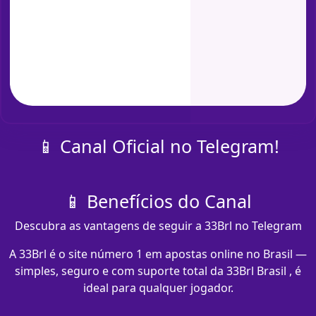
📱 Canal Oficial no Telegram!
📱 Benefícios do Canal
Descubra as vantagens de seguir a 33Brl no Telegram
A 33Brl é o site número 1 em apostas online no Brasil —
simples, seguro e com suporte total da 33Brl Brasil , é
ideal para qualquer jogador.