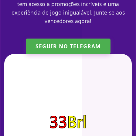
tem acesso a promoções incríveis e uma
experiência de jogo inigualável. Junte-se aos
vencedores agora!
SEGUIR NO TELEGRAM